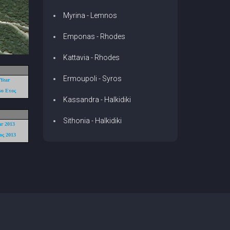
Myrina - Lemnos
Emponas - Rhodes
Kattavia - Rhodes
Ermoupoli - Syros
 Year
ο Ετος
Kassandra - Halkidiki
Sithonia - Halkidiki
ar 2013
ος 2013