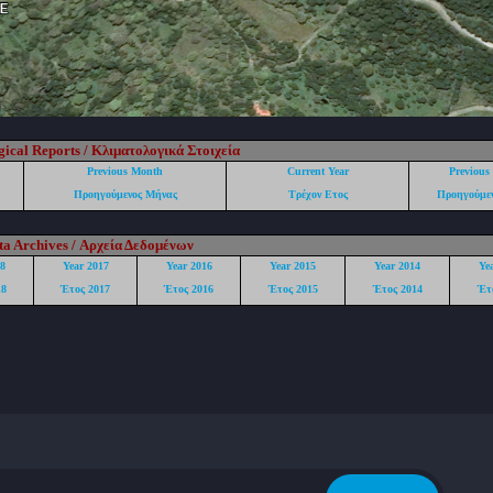
ical Reports / Κλιματολογικά Στοιχεία
Previous Month
Current Year
Previous
Προηγούμενος Μήνας
Τρέχον Ετος
Προηγούμεν
ta Archives / Αρχεία Δεδομένων
8
Year 2017
Year 2016
Year 2015
Year 2014
Ye
18
Έτος 2017
Έτος 2016
Έτος 2015
Έτος 2014
Έτ