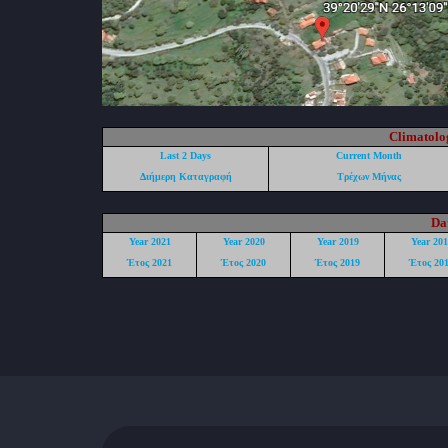
Climatolog
Last 2 Days
Current Month
Διήμερη Καταγραφή
Τρέχων Μήνας
Da
Year 2021
Year 2020
Year 2019
Year 201
Έτος 2021
Έτος 2020
Έτος 2019
Έτος 20